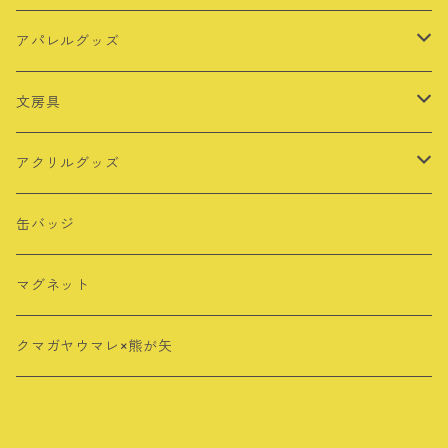
アパレルグッズ
Tシャツ
文房具
バッグ
定規
アクリルグッズ
その他
シール・ステッカー
キーホルダー
缶バッジ
ロングTシャツ
ポストカード
アクリルスタンド
マグネット
クリアファイル
クリップ
クマガヤウマレ×熊が矢
メモ帳
マグネット