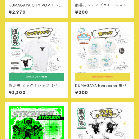
KUMAGAYA CITY POP Ｔシャ
熊谷市シティプロモーション
ツ【赤】
ロゴ ポストカード
¥2,970
¥200
熊が矢 ビッグＴシャツ【ベー
KUMAGAYA headband 缶バ
シック】
ッジ
¥3,300
¥200