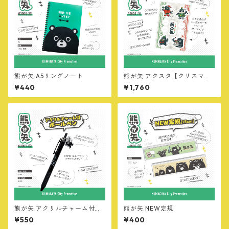
熊が矢 A5リングノート
熊が矢 アクスタ【クリスマスv
er】
¥440
¥1,760
熊が矢 アクリルチャーム付ボ
熊が矢 NEW定規
ールペン
¥550
¥400