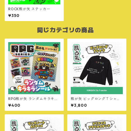
ROCK熊が矢 ステッカー
¥350
同じカテゴリの商品
RPG熊が矢 ランダムキラキラ
熊が矢 ビッグロングＴシャツ
シール
【オールスター・MILITARY v
¥400
¥3,800
er】