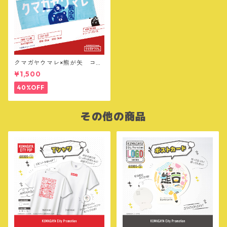
クマガヤウマレ×熊が矢 コラ
ボ フェイスタオル
¥1,500
40%OFF
その他の商品