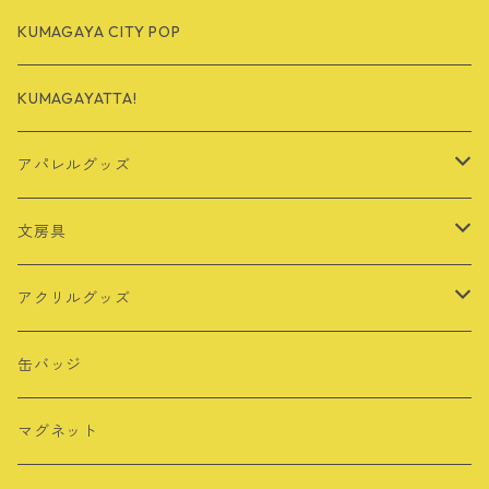
KUMAGAYA CITY POP
KUMAGAYATTA!
アパレルグッズ
Tシャツ
文房具
バッグ
定規
アクリルグッズ
その他
シール・ステッカー
キーホルダー
缶バッジ
ロングTシャツ
ポストカード
アクリルスタンド
マグネット