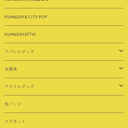
KUMAGAYA CITY POP
KUMAGAYATTA!
アパレルグッズ
Tシャツ
文房具
バッグ
定規
アクリルグッズ
その他
シール・ステッカー
キーホルダー
缶バッジ
ロングTシャツ
ポストカード
アクリルスタンド
マグネット