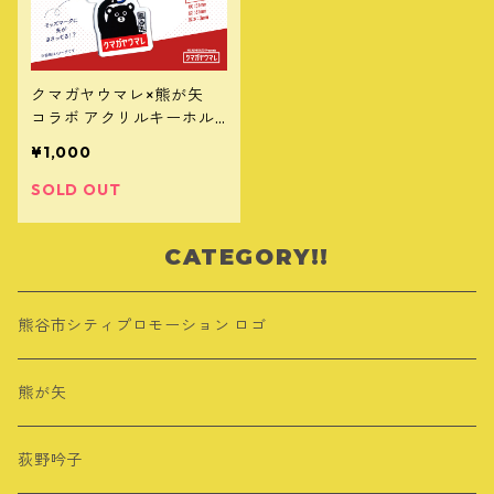
クマガヤウマレ×熊が矢
コラボ アクリルキーホル
ダー
¥1,000
SOLD OUT
CATEGORY!!
熊谷市シティプロモーション ロゴ
熊が矢
荻野吟子