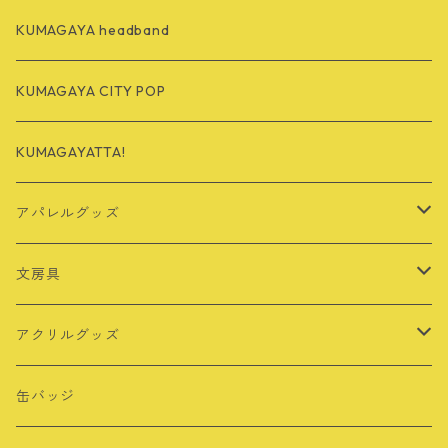
KUMAGAYA headband
KUMAGAYA CITY POP
KUMAGAYATTA!
アパレルグッズ
Tシャツ
文房具
バッグ
定規
アクリルグッズ
その他
シール・ステッカー
キーホルダー
缶バッジ