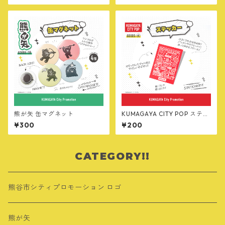
熊が矢 缶マグネット
KUMAGAYA CITY POP ステッ
カー
¥300
¥200
CATEGORY!!
熊谷市シティプロモーション ロゴ
熊が矢