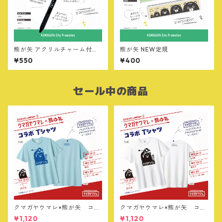
熊が矢 アクリルチャーム付ボ
熊が矢 NEW定規
ールペン
¥550
¥400
セール中の商品
クマガヤウマレ×熊が矢 コラ
クマガヤウマレ×熊が矢 コラ
ボTシャツ【ライトブルー】
ボTシャツ【ホワイト】
¥1,120
¥1,120