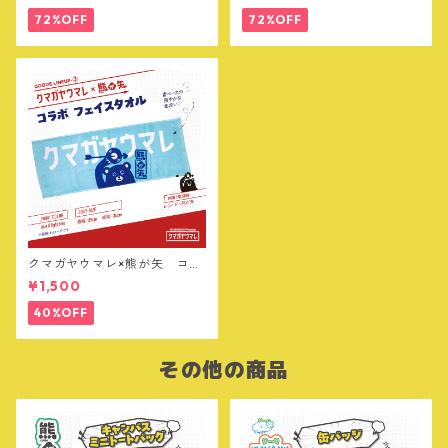
72%OFF
72%OFF
クマガヤウマレ×熊が矢 コラ
ボ フェイスタオル
¥1,500
40%OFF
その他の商品