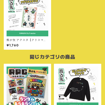
熊が矢 アクスタ【クリスマスv
er】
¥1,760
同じカテゴリの商品