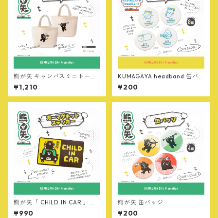
熊が矢 キャンバスミニトート
KUMAGAYA headband 缶バ
バッグ
ッジ
¥1,210
¥200
熊が矢「 CHILD IN CAR 」カ
熊が矢 缶バッジ
ーマグネットステッカー
¥990
¥200