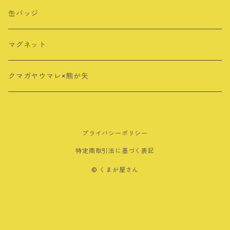
その他
シール・ステッカー
キーホルダー
缶バッジ
ロングTシャツ
ポストカード
アクリルスタンド
マグネット
クリアファイル
クリップ
クマガヤウマレ×熊が矢
メモ帳
マグネット
プライバシーポリシー
その他
特定商取引法に基づく表記
ノート
© くまが屋さん
ボールペン