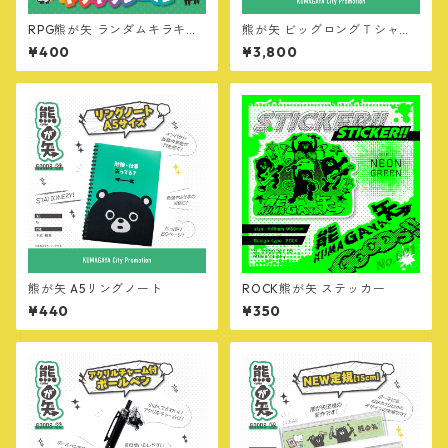
RPG熊が矢 ランダムキラキラ
熊が矢 ビッグロングＴシャツ
シール
【オールスター・MILITARY v
¥400
¥3,800
er】
熊が矢 A5リングノート
ROCK熊が矢 ステッカー
¥440
¥350