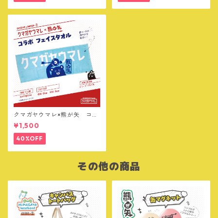
クマガヤウマレ×熊が矢 コラ
ボ フェイスタオル
¥1,500
40%OFF
その他の商品