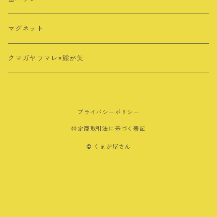
ロングTシャツ
ポストカード
アクリルスタンド
マグネット
クリアファイル
クリップ
クマガヤウマレ×熊が矢
メモ帳
マグネット
プライバシーポリシー
その他
特定商取引法に基づく表記
ノート
© くまが屋さん
ボールペン