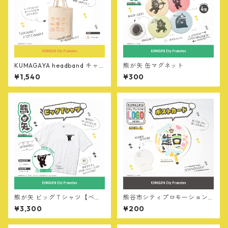
KUMAGAYA headband キャ
熊が矢 缶マグネット
ンバストートバッグ
¥1,540
¥300
熊が矢 ビッグＴシャツ【ベー
熊谷市シティプロモーション
シック】
ロゴ ポストカード
¥3,300
¥200