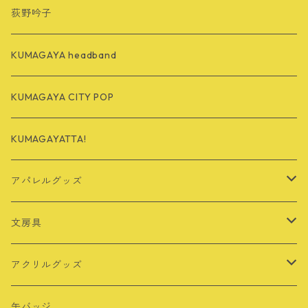
荻野吟子
KUMAGAYA headband
KUMAGAYA CITY POP
KUMAGAYATTA!
アパレルグッズ
Tシャツ
文房具
バッグ
定規
アクリルグッズ
その他
シール・ステッカー
キーホルダー
缶バッジ