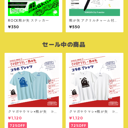
ROCK熊が矢 ステッカー
熊が矢 アクリルチャーム付ボ
ールペン
¥350
¥550
セール中の商品
クマガヤウマレ×熊が矢 コラ
クマガヤウマレ×熊が矢 コラ
ボTシャツ【ライトブルー】
ボTシャツ【ホワイト】
¥1,120
¥1,120
72%OFF
72%OFF