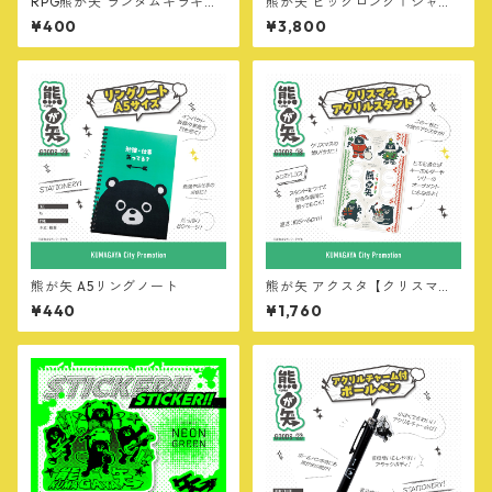
RPG熊が矢 ランダムキラキラ
熊が矢 ビッグロングＴシャツ
シール
【オールスター・MILITARY v
¥400
¥3,800
er】
熊が矢 A5リングノート
熊が矢 アクスタ【クリスマスv
er】
¥440
¥1,760