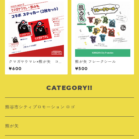
クマガヤウマレ×熊が矢 コラ
熊が矢 フレークシール
ボ ステッカー（2枚セット）
¥600
¥500
CATEGORY!!
熊谷市シティプロモーション ロゴ
熊が矢