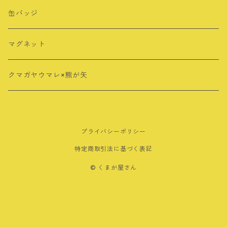
その他
シール・ステッカー
キーホルダー
缶バッジ
ロングTシャツ
ポストカード
アクリルスタンド
マグネット
クリアファイル
クリップ
クマガヤウマレ×熊が矢
メモ帳
マグネット
プライバシーポリシー
その他
特定商取引法に基づく表記
ノート
© くまが屋さん
ボールペン