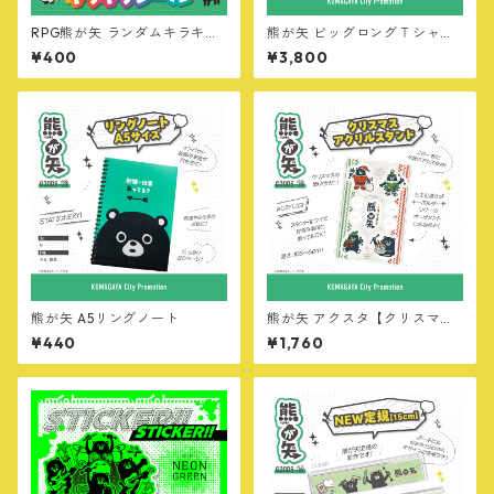
RPG熊が矢 ランダムキラキラ
熊が矢 ビッグロングＴシャツ
シール
【オールスター・MILITARY v
¥400
¥3,800
er】
熊が矢 A5リングノート
熊が矢 アクスタ【クリスマスv
er】
¥440
¥1,760