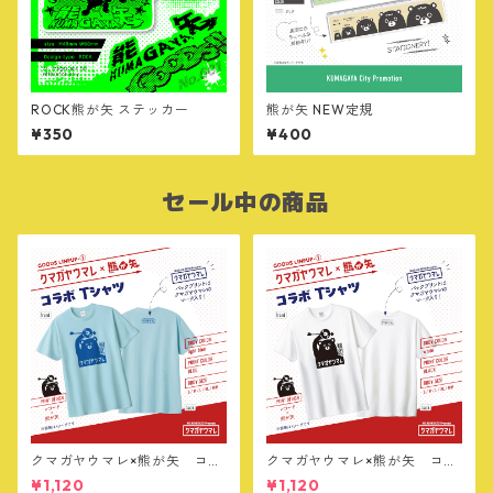
ROCK熊が矢 ステッカー
熊が矢 NEW定規
¥350
¥400
セール中の商品
クマガヤウマレ×熊が矢 コラ
クマガヤウマレ×熊が矢 コラ
ボTシャツ【ライトブルー】
ボTシャツ【ホワイト】
¥1,120
¥1,120