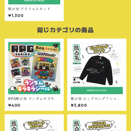
熊が矢 アクリルスタンド
¥1,300
同じカテゴリの商品
RPG熊が矢 ランダムキラキラ
熊が矢 ビッグロングＴシャツ
シール
【オールスター・MILITARY v
¥400
¥3,800
er】