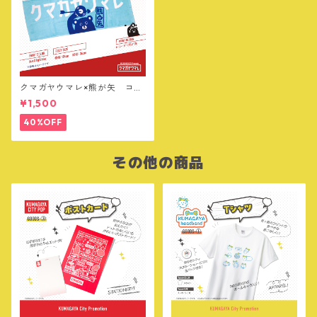
クマガヤウマレ×熊が矢 コラ
ボ フェイスタオル
¥1,500
40%OFF
その他の商品