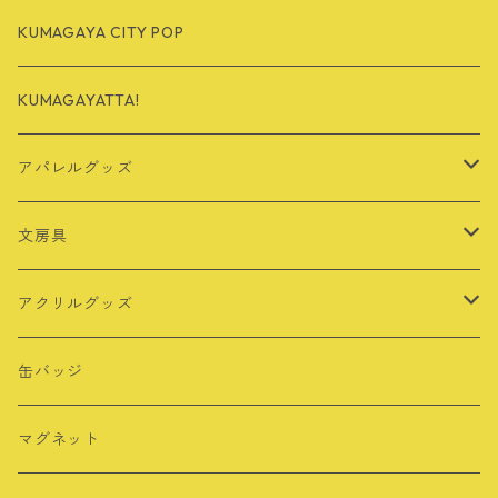
KUMAGAYA CITY POP
KUMAGAYATTA!
アパレルグッズ
Tシャツ
文房具
バッグ
定規
アクリルグッズ
その他
シール・ステッカー
キーホルダー
缶バッジ
ロングTシャツ
ポストカード
アクリルスタンド
マグネット