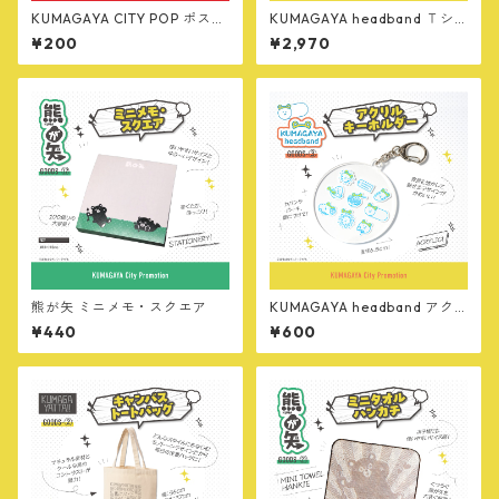
KUMAGAYA CITY POP ポスト
KUMAGAYA headband Ｔシ
カード
ャツ
¥200
¥2,970
熊が矢 ミニメモ・スクエア
KUMAGAYA headband アク
リルキーホルダー
¥440
¥600