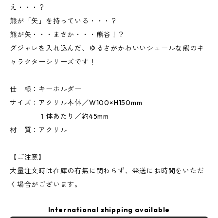
え・・・？
熊が「矢」を持っている・・・？
熊が矢・・・まさか・・・熊谷！？
ダジャレを入れ込んだ、ゆるさがかわいいシュールな熊のキ
ャラクターシリーズです！
仕 様：キーホルダー
サイズ：アクリル本体／W100×H150mm
１体あたり／約45mm
材 質：アクリル
【ご注意】
大量注文時は在庫の有無に関わらず、発送にお時間をいただ
く場合がございます。
International shipping available