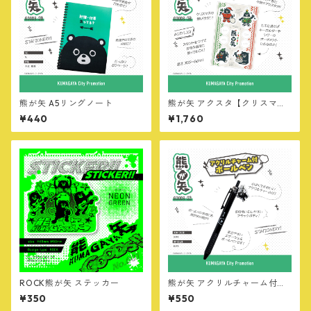
熊が矢 A5リングノート
熊が矢 アクスタ【クリスマスv
er】
¥440
¥1,760
ROCK熊が矢 ステッカー
熊が矢 アクリルチャーム付ボ
ールペン
¥350
¥550