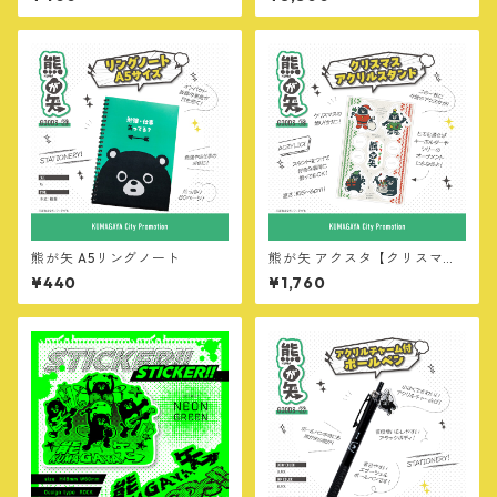
er】
熊が矢 A5リングノート
熊が矢 アクスタ【クリスマスv
er】
¥440
¥1,760