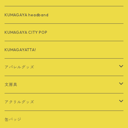
KUMAGAYA headband
KUMAGAYA CITY POP
KUMAGAYATTA!
アパレルグッズ
Tシャツ
文房具
バッグ
定規
アクリルグッズ
その他
シール・ステッカー
キーホルダー
缶バッジ