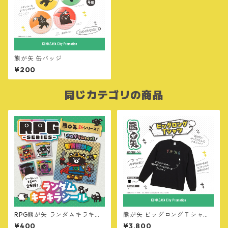
熊が矢 缶バッジ
¥200
同じカテゴリの商品
RPG熊が矢 ランダムキラキラ
熊が矢 ビッグロングＴシャツ
シール
【オールスター・MILITARY v
¥400
¥3,800