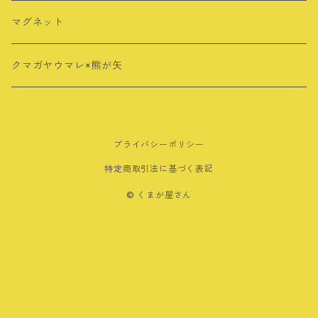
ロングTシャツ
ポストカード
アクリルスタンド
マグネット
クリアファイル
クリップ
クマガヤウマレ×熊が矢
メモ帳
マグネット
プライバシーポリシー
その他
特定商取引法に基づく表記
ノート
© くまが屋さん
ボールペン