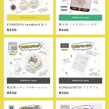
KUMAGAYA headband 缶マ
熊が矢 ミニタオルハンカチ
グネット
¥300
¥660
熊谷市シティプロモーション
KUMAGAYATTA! クリアファイ
ロゴ アクリルクリップ
ル
¥500
¥300