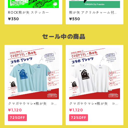
ROCK熊が矢 ステッカー
熊が矢 アクリルチャーム付ボ
ールペン
¥350
¥550
セール中の商品
クマガヤウマレ×熊が矢 コラ
クマガヤウマレ×熊が矢 コラ
ボTシャツ【ライトブルー】
ボTシャツ【ホワイト】
¥1,120
¥1,120
72%OFF
72%OFF