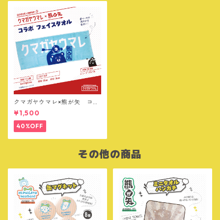
クマガヤウマレ×熊が矢 コラ
ボ フェイスタオル
¥1,500
40%OFF
その他の商品